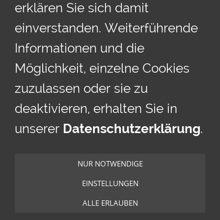
erklären Sie sich damit
einverstanden. Weiterführende
IMPRESSUM
Informationen und die
DATENSCHUTZERKLÄRUNG
Möglichkeit, einzelne Cookies
zuzulassen oder sie zu
HAFTUNGSAUSSCHLUSS
deaktivieren, erhalten Sie in
unserer
Datenschutzerklärung
.
COOKIES
Cookies
NUR NOTWENDIGE
EINSTELLUNGEN
© 2026 - www.bratschenpower.de - Alle
Rechte vorbehalten
ALLE ERLAUBEN